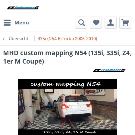
Menü
Übersicht
335i (N54 BiTurbo 2006-2010)
MHD custom mapping N54 (135i, 335i, Z4,
1er M Coupé)