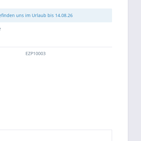
efinden uns im Urlaub bis 14.08.26
e
EZP10003