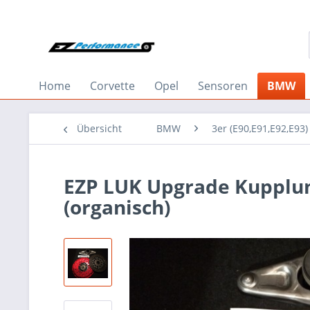
Home
Corvette
Opel
Sensoren
BMW
Übersicht
BMW
3er (E90,E91,E92,E93)
EZP LUK Upgrade Kupplung
(organisch)