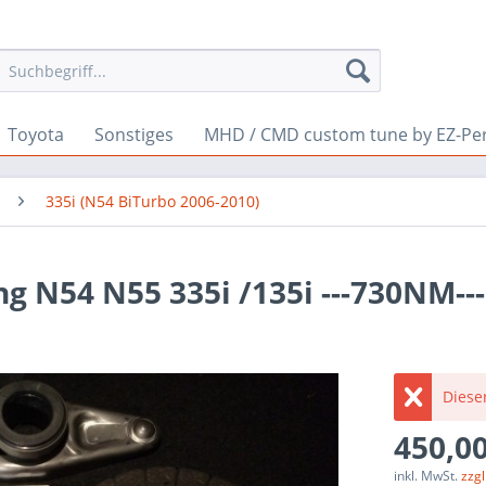
Toyota
Sonstiges
MHD / CMD custom tune by EZ-Pe
335i (N54 BiTurbo 2006-2010)
 N54 N55 335i /135i ---730NM---
Dieser
450,00
inkl. MwSt.
zzg