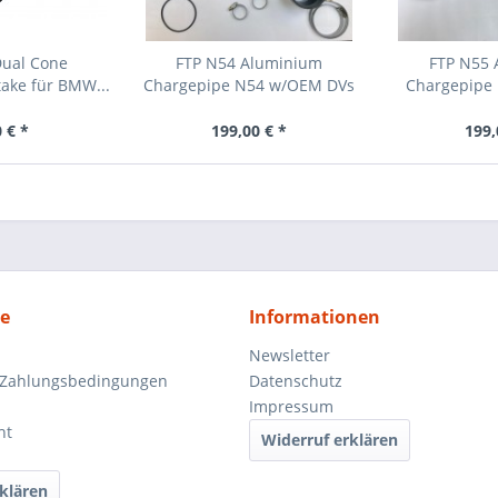
 Dual Cone
FTP N54 Aluminium
FTP N55 
ake für BMW...
Chargepipe N54 w/OEM DVs
Chargepipe 
20
 € *
199,00 € *
199,
ce
Informationen
Newsletter
 Zahlungsbedingungen
Datenschutz
Impressum
ht
Widerruf erklären
klären