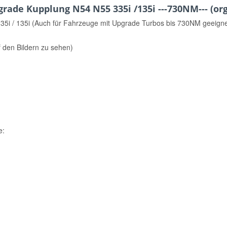
ade Kupplung N54 N55 335i /135i ---730NM--- (or
335i / 135i (Auch für Fahrzeuge mit Upgrade Turbos bis 730NM geeign
uf den Bildern zu sehen)
e: