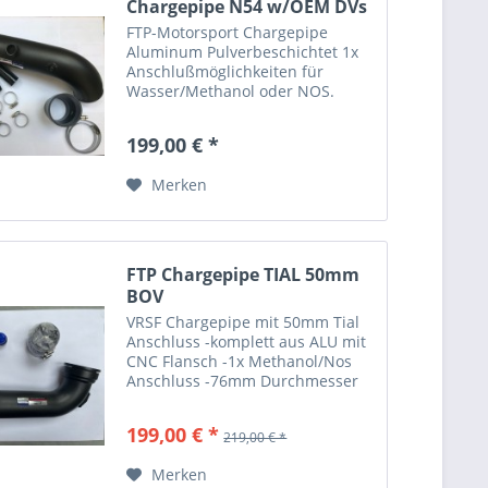
Chargepipe N54 w/OEM DVs
FTP-Motorsport Chargepipe
Aluminum Pulverbeschichtet 1x
Anschlußmöglichkeiten für
Wasser/Methanol oder NOS.
Komplettset Für E-Serie N54:
BMW 1 Serie • 2008-2010 E82
199,00 € *
Coupe 135i • 2008-2010 E88
Convertible 135i • 2011-2013 1M
Merken
Coupe BMW 3...
FTP Chargepipe TIAL 50mm
BOV
VRSF Chargepipe mit 50mm Tial
Anschluss -komplett aus ALU mit
CNC Flansch -1x Methanol/Nos
Anschluss -76mm Durchmesser
Das Ventil im Bild dient nur als
Beispiel!!!
199,00 € *
219,00 € *
Merken