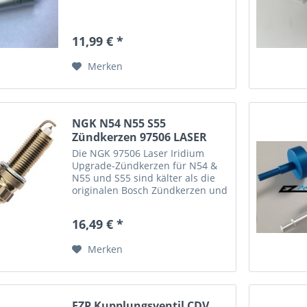
11,99 € *
Merken
NGK N54 N55 S55
Zündkerzen 97506 LASER
IRIDIUM
Die NGK 97506 Laser Iridium
Upgrade-Zündkerzen für N54 &
N55 und S55 sind kälter als die
originalen Bosch Zündkerzen und
somit die perfekte Ergänzung für
höhere Leistungsstufen und
16,49 € *
geeignet den Motorsporteinsatz.
Das geänderte...
Merken
EZP Kupplungsventil CDV