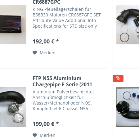
CR6887GPC
KING Pleuellagerschalen für
B58B30 Motoren CR6887GPC SET
Attribute Value Additional Info
Specifications for STD size only
Country of Origin Israel Housing
53.599 - 53.622 mm Length
192,00 € *
19.568 mm Max Thickness 1.786
mm Shaft 49.972 - 49.992...
Merken
FTP N55 Aluminium
Chargepipe E-Serie (2011-
2013)
Aluminium Pulverbeschichtet
Anschlußmöglichkeit für
Wasser/Methanol oder NOS.
Komplettset E Chassis N55
Applications: BMW 1 Series •
2011-2013 E82 Coupe 135i • 2011-
199,00 € *
2013 E88 Convertible 135i BMW 3
Series • 2011 E90 Sedan 335i /
Merken
335ix •...