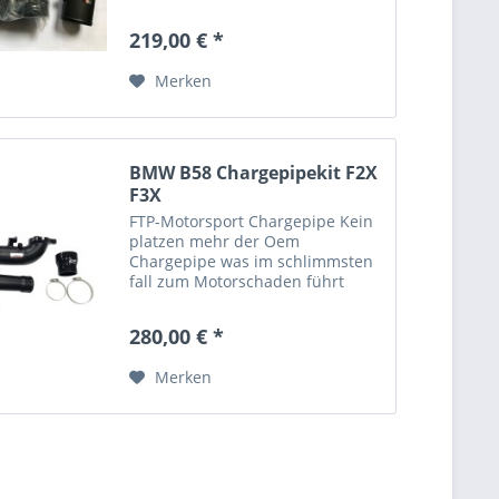
besonders empfehlenswert bei
Leistungsgesteigerten
219,00 € *
Fahrzeugen - je pipe 1x Methanol
Anschluss
Merken
BMW B58 Chargepipekit F2X
F3X
FTP-Motorsport Chargepipe Kein
platzen mehr der Oem
Chargepipe was im schlimmsten
fall zum Motorschaden führt
Aluminum 76mm Duchmesser
Pulverbeschichtet 1x
280,00 € *
Anschlußmöglichkeiten für
Wasser/Methanol oder NOS.
Merken
Komplettset PnP austauschbar...