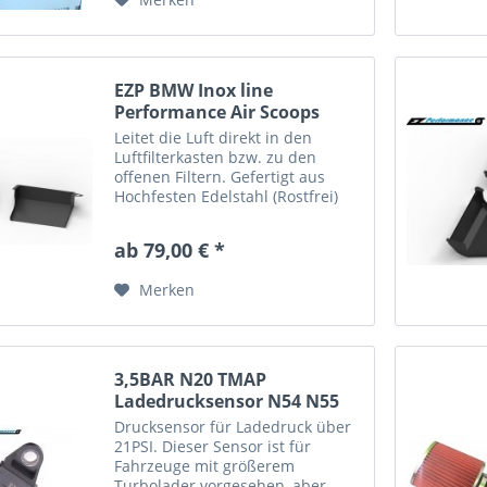
EZP BMW Inox line
Performance Air Scoops
Leitet die Luft direkt in den
Luftfilterkasten bzw. zu den
offenen Filtern. Gefertigt aus
Hochfesten Edelstahl (Rostfrei)
Pulverbeschichtet Made in
Germany Motorsportartikel, nicht
ab 79,00 € *
zulässig im Bereich der StVO
Merken
3,5BAR N20 TMAP
Ladedrucksensor N54 N55
MHD JB4
Drucksensor für Ladedruck über
21PSI. Dieser Sensor ist für
Fahrzeuge mit größerem
Turbolader vorgesehen, aber