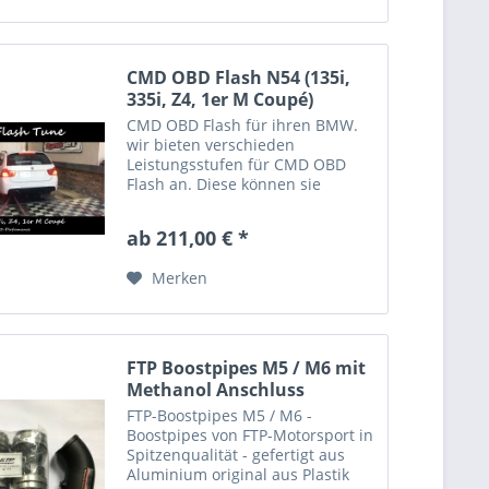
CMD OBD Flash N54 (135i,
335i, Z4, 1er M Coupé)
CMD OBD Flash für ihren BMW.
wir bieten verschieden
Leistungsstufen für CMD OBD
Flash an. Diese können sie
problemlos selbst mit ihrem CMD
Flasher über OBD aufspielen
ab 211,00 € *
oder den Datensatz einfach bei
einem Chiptuner in ihrer Nähe...
Merken
FTP Boostpipes M5 / M6 mit
Methanol Anschluss
FTP-Boostpipes M5 / M6 -
Boostpipes von FTP-Motorsport in
Spitzenqualität - gefertigt aus
Aluminium original aus Plastik