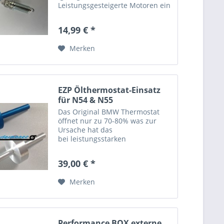
Leistungsgesteigerte Motoren ein
ideales Upgrade gegenüber der
Serien Zündkerze. Unsere NGK
14,99 € *
Zündkerzen kommen fertig
eingestellt auf den Optimalen...
Merken
EZP Ölthermostat-Einsatz
für N54 & N55
Das Original BMW Thermostat
öffnet nur zu 70-80% was zur
Ursache hat das
bei leistungsstarken
Tuningstufen die
Motoröltemperatur zu heiß wird
39,00 € *
und im schlechtesten Fall der
Motor sogar in den Notlauf
Merken
geht. Mit diesem Performance...
Performance BOX externe