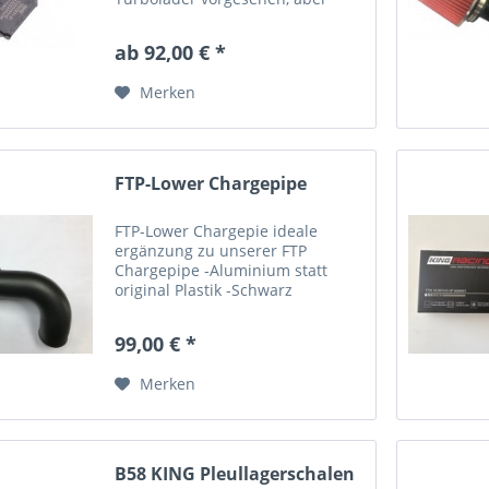
auch für Automatik Fahrzeuge die
beim Schalten in den Overboost-
ab 92,00 € *
bereich kommen. Nach dem
Einbau des Sensors bitte den
Merken
"TMAP...
FTP-Lower Chargepipe
FTP-Lower Chargepie ideale
ergänzung zu unserer FTP
Chargepipe -Aluminium statt
original Plastik -Schwarz
Pulverbeschichtet
99,00 € *
Merken
B58 KING Pleullagerschalen