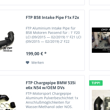
FTP B58 Intake Pipe F1x F2x
FTP Aluminium Intake Pipe für
B58 Motoren Passend für : 1' F20
LCI (09/2015 — 02/2019) 1' F21 LCI
(09/2015 — 02/2019) 2' F22
(09/2015 — 06/2017) 2' F22 LCI
(09/2016 — 02/2019) 2' F23
199,00 € *
(09/2015 — 06/2017) 2' F23 LCI
(10/2016 — 02/2019) 3'...
Merken
FTP Chargepipe BMW 535i
TIPP!
e6x N54 w/OEM DVs
FTP-Motorsport Chargepipe
Aluminum Pulverbeschichtet 1x
Anschlußmöglichkeiten für
Wasser/Methanol oder NOS.