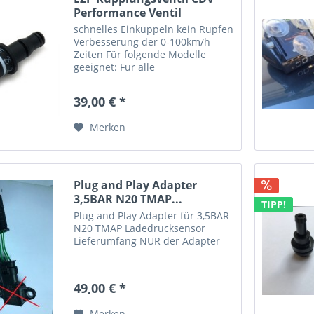
Performance Ventil
schnelles Einkuppeln kein Rupfen
Verbesserung der 0-100km/h
Zeiten Für folgende Modelle
geeignet: Für alle
handgeschaltenen
Motorisierungen (Benzin und
39,00 € *
Diesel Modelle) 3er E90
Limousine 3er E90 LCI Limousine
Merken
3er E91 Touring 3er E91 LCI...
Plug and Play Adapter
3,5BAR N20 TMAP...
TIPP!
Plug and Play Adapter für 3,5BAR
N20 TMAP Ladedrucksensor
Lieferumfang NUR der Adapter
49,00 € *
Merken