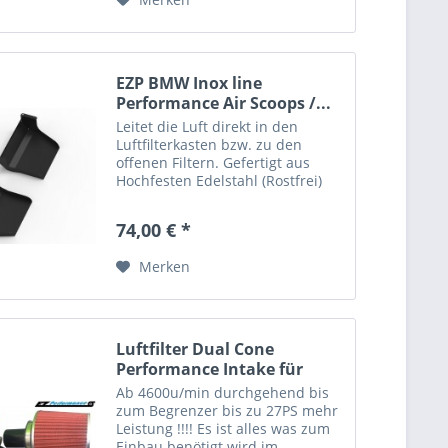
EZP BMW Inox line
Performance Air Scoops /...
Leitet die Luft direkt in den
Luftfilterkasten bzw. zu den
offenen Filtern. Gefertigt aus
Hochfesten Edelstahl (Rostfrei)
Pulverbeschichtet Made in
Germany Für alle 1er BMW
74,00 € *
Modelle mit folgendem
Ansaugstutzen: Motorsportartikel,
Merken
nicht...
Luftfilter Dual Cone
Performance Intake für
BMW...
Ab 4600u/min durchgehend bis
zum Begrenzer bis zu 27PS mehr
Leistung !!!! Es ist alles was zum
Einbau benötigt wird im