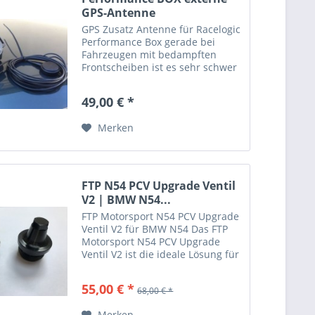
GPS-Antenne
GPS Zusatz Antenne für Racelogic
Performance Box gerade bei
Fahrzeugen mit bedampften
Frontscheiben ist es sehr schwer
mit der Intern verbauten Antenne
ein Signal zu bekommen. Die EZP-
49,00 € *
Zusatzantenne schafft da Abhilfe,
einfach außen...
Merken
FTP N54 PCV Upgrade Ventil
V2 | BMW N54...
FTP Motorsport N54 PCV Upgrade
Ventil V2 für BMW N54 Das FTP
Motorsport N54 PCV Upgrade
Ventil V2 ist die ideale Lösung für
leistungsgesteigerte oder
laufleistungsstarke BMW N54
55,00 € *
68,00 € *
Motoren. Im Vergleich zum
serienmäßigen PCV-Ventil mit...
Merken