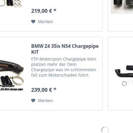
Komplettset
219,00 € *
Merken
BMW Z4 35is N54 Chargepipe
KIT
FTP-Motorsport Chargepipe Kein
platzen mehr der Oem
Chargepipe was im schlimmsten
fall zum Motorschaden führt
Aluminum 76mm Duchmesser
Pulverbeschichtet 1x
239,00 € *
Anschlußmöglichkeiten für
Wasser/Methanol oder NOS.
Merken
Komplettset PnP austauschbar...