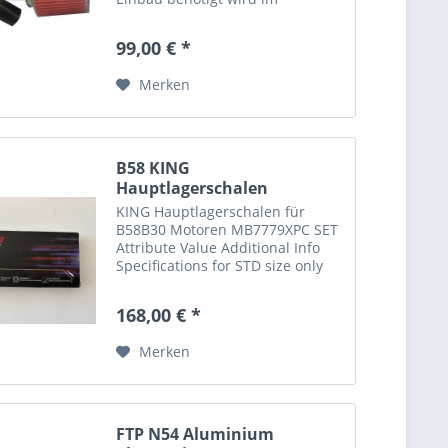
Lieferumfang enthalten. Im Log
(siehe Bild) sieht man deutlich
99,00 € *
das die Turbos oben-raus mehr
Druck erzeugen können...
Merken
B58 KING
Hauptlagerschalen
MB7779XPC
KING Hauptlagerschalen für
B58B30 Motoren MB7779XPC SET
Attribute Value Additional Info
Specifications for STD size only
Country of Origin Israel Housing
0.000 - 60.013 mm Length 18.600
168,00 € *
mm Max Thickness 2.499 mm
Type Main Bearing
Merken
FTP N54 Aluminium