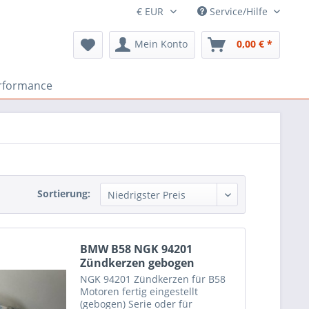
Service/Hilfe
Mein Konto
0,00 € *
rformance
Sortierung:
BMW B58 NGK 94201
Zündkerzen gebogen
NGK 94201 Zündkerzen für B58
Motoren fertig eingestellt
(gebogen) Serie oder für