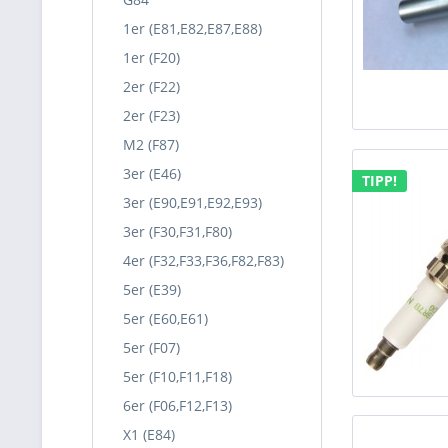
1er (E81,E82,E87,E88)
1er (F20)
2er (F22)
2er (F23)
M2 (F87)
3er (E46)
TIPP!
3er (E90,E91,E92,E93)
3er (F30,F31,F80)
4er (F32,F33,F36,F82,F83)
5er (E39)
5er (E60,E61)
5er (F07)
5er (F10,F11,F18)
6er (F06,F12,F13)
X1 (E84)